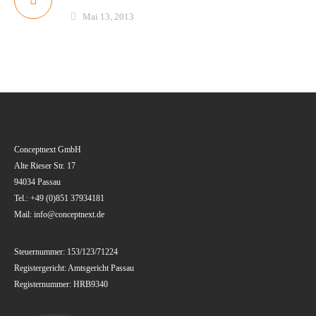
Mai 13, 2013
Conceptnext GmbH
Alte Rieser Str. 17
94034 Passau
Tel.: +49 (0)851 37934181
Mail: info@conceptnext.de
Steuernummer: 153/123/71224
Registergericht: Amtsgericht Passau
Registernummer: HRB9340