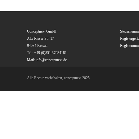
Conceptnext GmbH
Steuernumme
Alte Rieser Str. 17
Registergeri
94034 Passau
Registernu
Tel.: +49 (0)851 37934181
Mail: info@conceptnext.de
Alle Rechte vorbehalten, conceptnext 2025