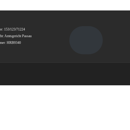
r: 153/123/71224
cht: Amtsgericht Passau
mmer: HRB9340