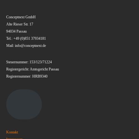
Conceptnext GmbH
Alte Rieser Str. 17
94034 Passau
Tel.: +49 (0)851 37934181
Mail: info@conceptnext.de
Steuernummer: 153/123/71224
Registergericht: Amtsgericht Passau
Registernummer: HRB9340
Kontakt