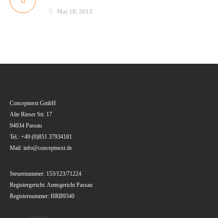
Mai 18, 2013
Conceptnext GmbH
Alte Rieser Str. 17
94034 Passau
Tel.: +49 (0)851 37934181
Mail: info@conceptnext.de
Steuernummer: 153/123/71224
Registergericht: Amtsgericht Passau
Registernummer: HRB9340