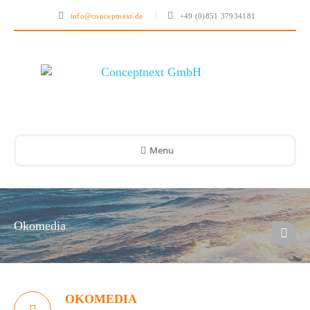
info@conceptnext.de
+49 (0)851 37934181
Menu
Okomedia
OKOMEDIA