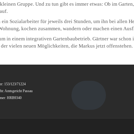
leinen Gruppe. Und zu tun gibt es immer etwas: Ob im Garten, b
auf.
n Sozialarbeiter für jeweils drei Stunden, um ihn bei allen 
ie Wohnung, kochen zusammen, wandern oder machen einen Ausfl
 in einem integrativen Gartenbaubetrieb. Gärtner war schon im
e der vielen neuen Möglichkeiten, die Markus jetzt offenstehen.
r: 153/123/71224
cht: Amtsgericht Passau
mmer: HRB9340