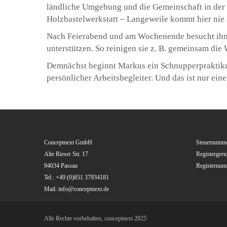
ländliche Umgebung und die Gemeinschaft in der k
Holzbastelwerkstatt – Langeweile kommt hier nie 
Nach Feierabend und am Wochenende besucht ihn ei
unterstützen. So reinigen sie z. B. gemeinsam d
Demnächst beginnt Markus ein Schnupperpraktikum
persönlicher Arbeitsbegleiter. Und das ist nur ein
Conceptnext GmbH
Steuernumme
Alte Rieser Str. 17
Registergeri
94034 Passau
Registernu
Tel.: +49 (0)851 37934181
Mail: info@conceptnext.de
Alle Rechte vorbehalten, conceptnext 2025